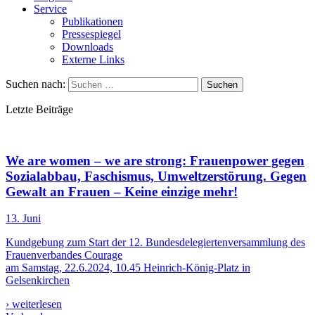
Service
Publikationen
Pressespiegel
Downloads
Externe Links
Suchen nach:
Letzte Beiträge
We are women – we are strong: Frauenpower gegen
Sozialabbau, Faschismus, Umweltzerstörung. Gegen
Gewalt an Frauen – Keine einzige mehr!
13. Juni
Kundgebung zum Start der 12. Bundesdelegiertenversammlung des
Frauenverbandes Courage
am Samstag, 22.6.2024, 10.45 Heinrich-König-Platz in
Gelsenkirchen
› weiterlesen