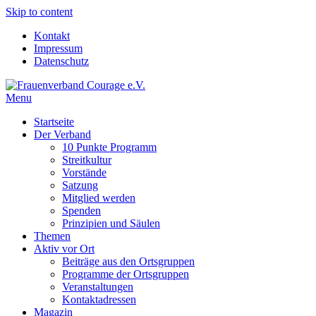
Skip to content
Kontakt
Impressum
Datenschutz
Menu
Frauenverband Courage e.V.
Überparteilich und international, solidarisch und demokratisch.
Startseite
Der Verband
10 Punkte Programm
Streitkultur
Vorstände
Satzung
Mitglied werden
Spenden
Prinzipien und Säulen
Themen
Aktiv vor Ort
Beiträge aus den Ortsgruppen
Programme der Ortsgruppen
Veranstaltungen
Kontaktadressen
Magazin