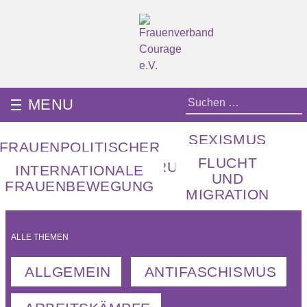
Skip
to
content
Frauenverband Courage e.V.
Überparteilich und international, solidarisch und demokratisch.
Suchen
MENU
nach:
SEXISMUS
FRAUENPOLITISCHER
UND
BERUF
FLUCHT
RATSCHLAG
WANGERSCHAFTSABBRUCH
INTERNATIONALE
GEWALT
FAMILIE
UND
FRAUENBEWEGUNG
MIGRATION
ALLE THEMEN
ALLGEMEIN
ANTIFASCHISMUS