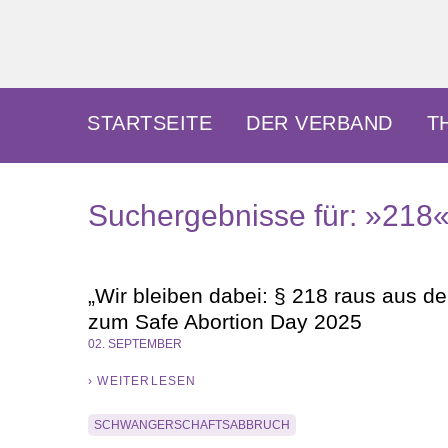
Skip
to
content
Frauenverband Courage e.V.
Überparteilich und international, solidarisch und dem
STARTSEITE
DER VERBAND
T
Suchergebnisse für:
»218
„Wir bleiben dabei: § 218 raus aus d
zum Safe Abortion Day 2025
02. SEPTEMBER
› WEITERLESEN
SCHWANGERSCHAFTSABBRUCH