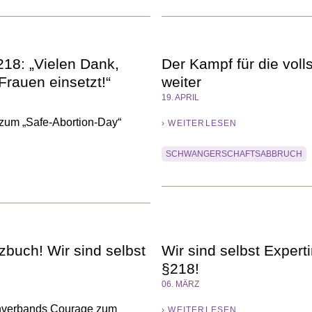
218: „Vielen Dank,
Der Kampf für die voll
Frauen einsetzt!“
weiter
19. APRIL
zum „Safe-Abortion-Day“
› WEITERLESEN
SCHWANGERSCHAFTSABBRUCH
buch! Wir sind selbst
Wir sind selbst Exper
§218!
06. MÄRZ
enverbands Courage zum
› WEITERLESEN