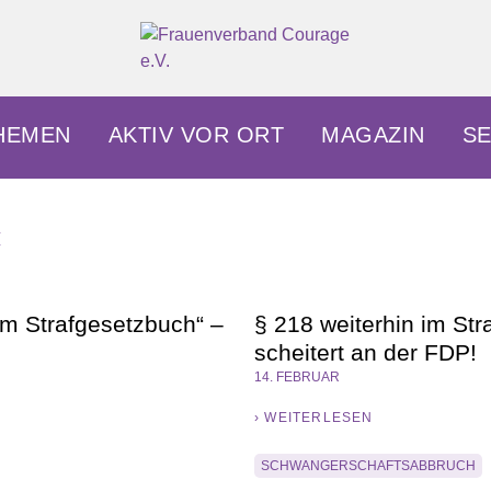
okratisch.
HEMEN
AKTIV VOR ORT
MAGAZIN
SE
«
em Strafgesetzbuch“ –
§ 218 weiterhin im St
scheitert an der FDP!
14. FEBRUAR
› WEITERLESEN
SCHWANGERSCHAFTSABBRUCH