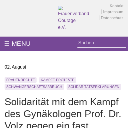
Skip
Kontakt
to
Impressum
content
Datenschutz
Frauenverband Courage e.V.
Überparteilich und international, solidarisch und demokratisch.
Suchen
MENU
nach:
02. August
FRAUENRECHTE
KÄMPFE-PROTESTE
SCHWANGERSCHAFTSABBRUCH
SOLIDARITÄTSERKLÄRUNGEN
Solidarität mit dem Kampf
des Gynäkologen Prof. Dr.
Volz gegen ein fast