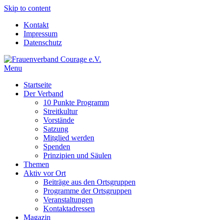
Skip to content
Kontakt
Impressum
Datenschutz
Menu
Frauenverband Courage e.V.
Überparteilich und international, solidarisch und demokratisch.
Startseite
Der Verband
10 Punkte Programm
Streitkultur
Vorstände
Satzung
Mitglied werden
Spenden
Prinzipien und Säulen
Themen
Aktiv vor Ort
Beiträge aus den Ortsgruppen
Programme der Ortsgruppen
Veranstaltungen
Kontaktadressen
Magazin