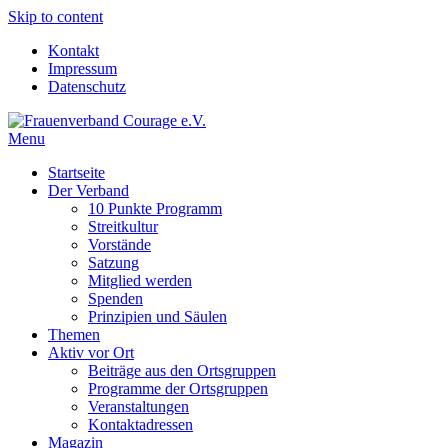
Skip to content
Kontakt
Impressum
Datenschutz
Menu
Frauenverband Courage e.V.
Überparteilich und international, solidarisch und demokratisch.
Startseite
Der Verband
10 Punkte Programm
Streitkultur
Vorstände
Satzung
Mitglied werden
Spenden
Prinzipien und Säulen
Themen
Aktiv vor Ort
Beiträge aus den Ortsgruppen
Programme der Ortsgruppen
Veranstaltungen
Kontaktadressen
Magazin