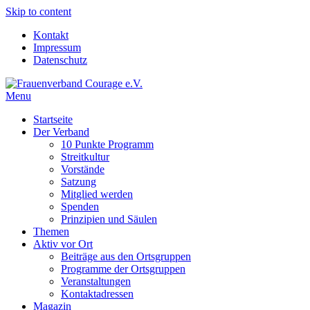
Skip to content
Kontakt
Impressum
Datenschutz
Menu
Frauenverband Courage e.V.
Überparteilich und international, solidarisch und demokratisch.
Startseite
Der Verband
10 Punkte Programm
Streitkultur
Vorstände
Satzung
Mitglied werden
Spenden
Prinzipien und Säulen
Themen
Aktiv vor Ort
Beiträge aus den Ortsgruppen
Programme der Ortsgruppen
Veranstaltungen
Kontaktadressen
Magazin