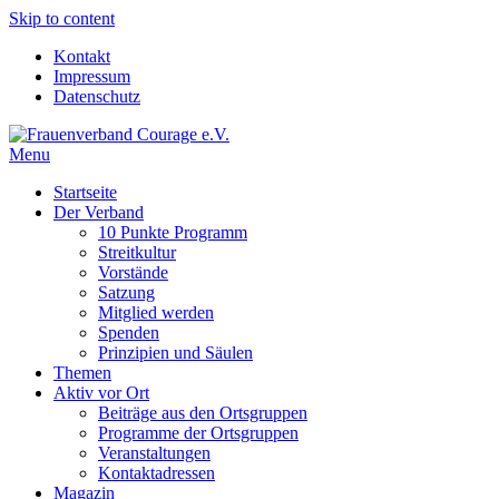
Skip to content
Kontakt
Impressum
Datenschutz
Menu
Frauenverband Courage e.V.
Überparteilich und international, solidarisch und demokratisch.
Startseite
Der Verband
10 Punkte Programm
Streitkultur
Vorstände
Satzung
Mitglied werden
Spenden
Prinzipien und Säulen
Themen
Aktiv vor Ort
Beiträge aus den Ortsgruppen
Programme der Ortsgruppen
Veranstaltungen
Kontaktadressen
Magazin