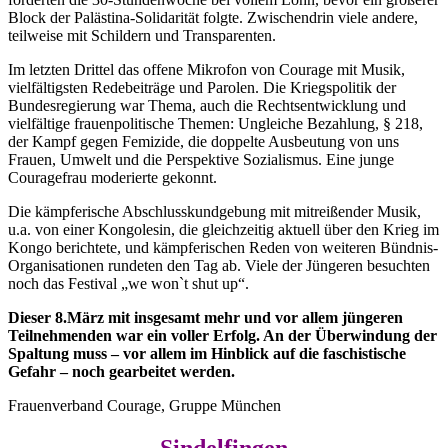
Block der Palästina-Solidarität folgte. Zwischendrin viele andere,
teilweise mit Schildern und Transparenten.
Im letzten Drittel das offene Mikrofon von Courage mit Musik,
vielfältigsten Redebeiträge und Parolen. Die Kriegspolitik der
Bundesregierung war Thema, auch die Rechtsentwicklung und
vielfältige frauenpolitische Themen: Ungleiche Bezahlung, § 218,
der Kampf gegen Femizide, die doppelte Ausbeutung von uns
Frauen, Umwelt und die Perspektive Sozialismus. Eine junge
Couragefrau moderierte gekonnt.
Die kämpferische Abschlusskundgebung mit mitreißender Musik,
u.a. von einer Kongolesin, die gleichzeitig aktuell über den Krieg im
Kongo berichtete, und kämpferischen Reden von weiteren Bündnis-
Organisationen rundeten den Tag ab. Viele der Jüngeren besuchten
noch das Festival „we won`t shut up“.
Dieser 8.März mit insgesamt mehr und vor allem jüngeren
Teilnehmenden war ein voller Erfolg. An der Überwindung der
Spaltung muss – vor allem im Hinblick auf die faschistische
Gefahr – noch gearbeitet werden.
Frauenverband Courage, Gruppe München