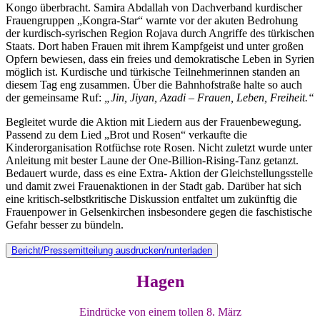
Kongo überbracht. Samira Abdallah von Dachverband kurdischer
Frauengruppen „Kongra-Star“ warnte vor der akuten Bedrohung
der kurdisch-syrischen Region Rojava durch Angriffe des türkischen
Staats. Dort haben Frauen mit ihrem Kampfgeist und unter großen
Opfern bewiesen, dass ein freies und demokratische Leben in Syrien
möglich ist. Kurdische und türkische Teilnehmerinnen standen an
diesem Tag eng zusammen. Über die Bahnhofstraße halte so auch
der gemeinsame Ruf:
„Jin, Jiyan, Azadi – Frauen, Leben, Freiheit.“
Begleitet wurde die Aktion mit Liedern aus der Frauenbewegung.
Passend zu dem Lied „Brot und Rosen“ verkaufte die
Kinderorganisation Rotfüchse rote Rosen. Nicht zuletzt wurde unter
Anleitung mit bester Laune der One-Billion-Rising-Tanz getanzt.
Bedauert wurde, dass es eine Extra- Aktion der Gleichstellungsstelle
und damit zwei Frauenaktionen in der Stadt gab. Darüber hat sich
eine kritisch-selbstkritische Diskussion entfaltet um zukünftig die
Frauenpower in Gelsenkirchen insbesondere gegen die faschistische
Gefahr besser zu bündeln.
Bericht/Pressemitteilung ausdrucken/runterladen
Hagen
Eindrücke von einem tollen 8. März