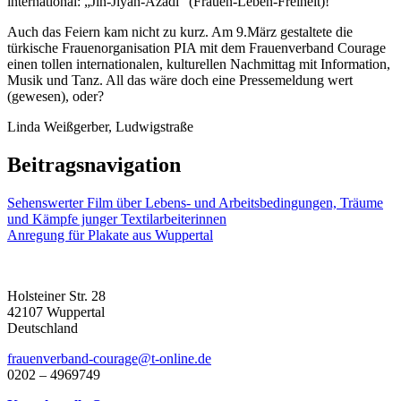
international: „Jin-Jiyan-Azadî“ (Frauen-Leben-Freiheit)!
Auch das Feiern kam nicht zu kurz. Am 9.März gestaltete die
türkische Frauenorganisation PIA mit dem Frauenverband Courage
einen tollen internationalen, kulturellen Nachmittag mit Information,
Musik und Tanz. All das wäre doch eine Pressemeldung wert
(gewesen), oder?
Linda Weißgerber, Ludwigstraße
Beitragsnavigation
Sehenswerter Film über Lebens- und Arbeitsbedingungen, Träume
und Kämpfe junger Textilarbeiterinnen
Anregung für Plakate aus Wuppertal
Holsteiner Str. 28
42107 Wuppertal
Deutschland
frauenverband-courage@t-online.de
0202 – 4969749