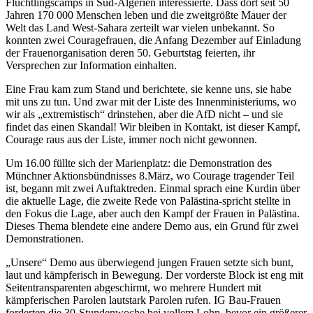
Flüchtlingscamps in Süd-Algerien interessierte. Dass dort seit 50
Jahren 170 000 Menschen leben und die zweitgrößte Mauer der
Welt das Land West-Sahara zerteilt war vielen unbekannt. So
konnten zwei Couragefrauen, die Anfang Dezember auf Einladung
der Frauenorganisation deren 50. Geburtstag feierten, ihr
Versprechen zur Information einhalten.
Eine Frau kam zum Stand und berichtete, sie kenne uns, sie habe
mit uns zu tun. Und zwar mit der Liste des Innenministeriums, wo
wir als „extremistisch“ drinstehen, aber die AfD nicht – und sie
findet das einen Skandal! Wir bleiben in Kontakt, ist dieser Kampf,
Courage raus aus der Liste, immer noch nicht gewonnen.
Um 16.00 füllte sich der Marienplatz: die Demonstration des
Münchner Aktionsbündnisses 8.März, wo Courage tragender Teil
ist, begann mit zwei Auftaktreden. Einmal sprach eine Kurdin über
die aktuelle Lage, die zweite Rede von Palästina-spricht stellte in
den Fokus die Lage, aber auch den Kampf der Frauen in Palästina.
Dieses Thema blendete eine andere Demo aus, ein Grund für zwei
Demonstrationen.
„Unsere“ Demo aus überwiegend jungen Frauen setzte sich bunt,
laut und kämpferisch in Bewegung. Der vorderste Block ist eng mit
Seitentransparenten abgeschirmt, wo mehrere Hundert mit
kämpferischen Parolen lautstark Parolen rufen. IG Bau-Frauen
forderten die 30-Stundenwoche bei vollem Lohn, bevor ein größerer