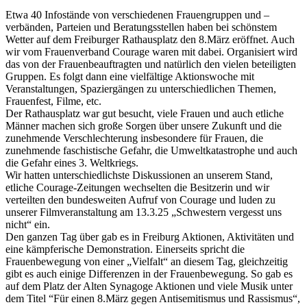
Etwa 40 Infostände von verschiedenen Frauengruppen und –
verbänden, Parteien und Beratungsstellen haben bei schönstem
Wetter auf dem Freiburger Rathausplatz den 8.März eröffnet. Auch
wir vom Frauenverband Courage waren mit dabei. Organisiert wird
das von der Frauenbeauftragten und natürlich den vielen beteiligten
Gruppen. Es folgt dann eine vielfältige Aktionswoche mit
Veranstaltungen, Spaziergängen zu unterschiedlichen Themen,
Frauenfest, Filme, etc.
Der Rathausplatz war gut besucht, viele Frauen und auch etliche
Männer machen sich große Sorgen über unsere Zukunft und die
zunehmende Verschlechterung insbesondere für Frauen, die
zunehmende faschistische Gefahr, die Umweltkatastrophe und auch
die Gefahr eines 3. Weltkriegs.
Wir hatten unterschiedlichste Diskussionen an unserem Stand,
etliche Courage-Zeitungen wechselten die Besitzerin und wir
verteilten den bundesweiten Aufruf von Courage und luden zu
unserer Filmveranstaltung am 13.3.25 „Schwestern vergesst uns
nicht“ ein.
Den ganzen Tag über gab es in Freiburg Aktionen, Aktivitäten und
eine kämpferische Demonstration. Einerseits spricht die
Frauenbewegung von einer „Vielfalt“ an diesem Tag, gleichzeitig
gibt es auch einige Differenzen in der Frauenbewegung. So gab es
auf dem Platz der Alten Synagoge Aktionen und viele Musik unter
dem Titel “Für einen 8.März gegen Antisemitismus und Rassismus“,