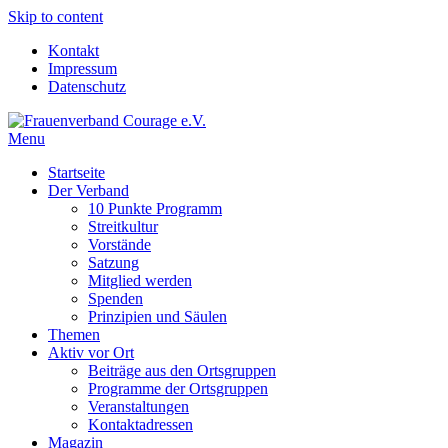
Skip to content
Kontakt
Impressum
Datenschutz
Menu
Frauenverband Courage e.V.
Überparteilich und international, solidarisch und demokratisch.
Startseite
Der Verband
10 Punkte Programm
Streitkultur
Vorstände
Satzung
Mitglied werden
Spenden
Prinzipien und Säulen
Themen
Aktiv vor Ort
Beiträge aus den Ortsgruppen
Programme der Ortsgruppen
Veranstaltungen
Kontaktadressen
Magazin