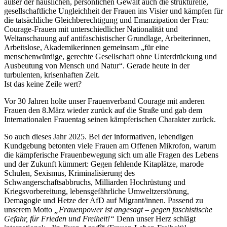
außer der häuslichen, persönlichen Gewalt auch die strukturelle,
gesellschaftliche Ungleichheit der Frauen ins Visier und kämpfen für
die tatsächliche Gleichberechtigung und Emanzipation der Frau:
Courage-Frauen mit unterschiedlicher Nationalität und
Weltanschauung auf antifaschistischer Grundlage, Arbeiterinnen,
Arbeitslose, Akademikerinnen gemeinsam „für eine
menschenwürdige, gerechte Gesellschaft ohne Unterdrückung und
Ausbeutung von Mensch und Natur“. Gerade heute in der
turbulenten, krisenhaften Zeit.
Ist das keine Zeile wert?
Vor 30 Jahren holte unser Frauenverband Courage mit anderen
Frauen den 8.März wieder zurück auf die Straße und gab dem
Internationalen Frauentag seinen kämpferischen Charakter zurück.
So auch dieses Jahr 2025. Bei der informativen, lebendigen
Kundgebung betonten viele Frauen am Offenen Mikrofon, warum
die kämpferische Frauenbewegung sich um alle Fragen des Lebens
und der Zukunft kümmert: Gegen fehlende Kitaplätze, marode
Schulen, Sexismus, Kriminalisierung des
Schwangerschaftsabbruchs, Milliarden Hochrüstung und
Kriegsvorbereitung, lebensgefährliche Umweltzerstörung,
Demagogie und Hetze der AfD auf Migrant/innen. Passend zu
unserem Motto
„Frauenpower ist angesagt – gegen faschistische
Gefahr, für Frieden und Freiheit!“
Denn unser Herz schlägt