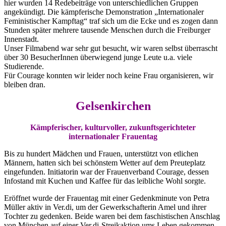
hier wurden 14 Redebeiträge von unterschiedlichen Gruppen
angekündigt. Die kämpferische Demonstration „Internationaler
Feministischer Kampftag“ traf sich um die Ecke und es zogen dann
Stunden später mehrere tausende Menschen durch die Freiburger
Innenstadt.
Unser Filmabend war sehr gut besucht, wir waren selbst überrascht
über 30 BesucherInnen überwiegend junge Leute u.a. viele
Studierende.
Für Courage konnten wir leider noch keine Frau organisieren, wir
bleiben dran.
Gelsenkirchen
Kämpferischer, kulturvoller, zukunftsgerichteter
internationaler Frauentag
Bis zu hundert Mädchen und Frauen, unterstützt von etlichen
Männern, hatten sich bei schönstem Wetter auf dem Preuteplatz
eingefunden. Initiatorin war der Frauenverband Courage, dessen
Infostand mit Kuchen und Kaffee für das leibliche Wohl sorgte.
Eröffnet wurde der Frauentag mit einer Gedenkminute von Petra
Müller aktiv in Ver.di, um der Gewerkschafterin Amel und ihrer
Tochter zu gedenken. Beide waren bei dem faschistischen Anschlag
von München auf einer Ver.di-Streikaktion ums Leben gekommen.