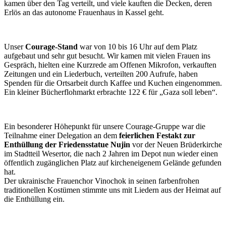
kamen über den Tag verteilt, und viele kauften die Decken, deren
Erlös an das autonome Frauenhaus in Kassel geht.
Unser
Courage-Stand
war von 10 bis 16 Uhr auf dem Platz
aufgebaut und sehr gut besucht. Wir kamen mit vielen Frauen ins
Gespräch, hielten eine Kurzrede am Offenen Mikrofon, verkauften
Zeitungen und ein Liederbuch, verteilten 200 Aufrufe, haben
Spenden für die Ortsarbeit durch Kaffee und Kuchen eingenommen.
Ein kleiner Bücherflohmarkt erbrachte 122 € für „Gaza soll leben“.
Ein besonderer Höhepunkt für unsere Courage-Gruppe war die
Teilnahme einer Delegation an dem
feierlichen Festakt zur
Enthüllung der Friedensstatue Nujin
vor der Neuen Brüderkirche
im Stadtteil Wesertor, die nach 2 Jahren im Depot nun wieder einen
öffentlich zugänglichen Platz auf kircheneigenem Gelände gefunden
hat.
Der ukrainische Frauenchor Vinochok in seinen farbenfrohen
traditionellen Kostümen stimmte uns mit Liedern aus der Heimat auf
die Enthüllung ein.