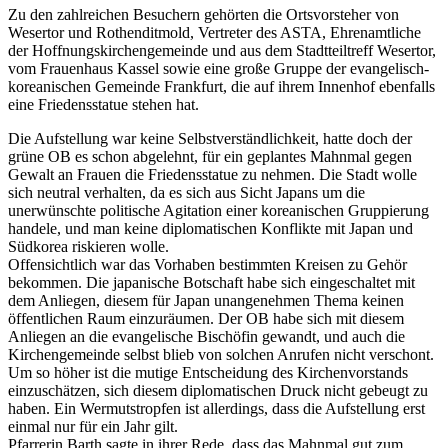
Zu den zahlreichen Besuchern gehörten die Ortsvorsteher von
Wesertor und Rothenditmold, Vertreter des ASTA, Ehrenamtliche
der Hoffnungskirchengemeinde und aus dem Stadtteiltreff Wesertor,
vom Frauenhaus Kassel sowie eine große Gruppe der evangelisch-
koreanischen Gemeinde Frankfurt, die auf ihrem Innenhof ebenfalls
eine Friedensstatue stehen hat.
Die Aufstellung war keine Selbstverständlichkeit, hatte doch der
grüne OB es schon abgelehnt, für ein geplantes Mahnmal gegen
Gewalt an Frauen die Friedensstatue zu nehmen. Die Stadt wolle
sich neutral verhalten, da es sich aus Sicht Japans um die
unerwünschte politische Agitation einer koreanischen Gruppierung
handele, und man keine diplomatischen Konflikte mit Japan und
Südkorea riskieren wolle.
Offensichtlich war das Vorhaben bestimmten Kreisen zu Gehör
bekommen. Die japanische Botschaft habe sich eingeschaltet mit
dem Anliegen, diesem für Japan unangenehmen Thema keinen
öffentlichen Raum einzuräumen. Der OB habe sich mit diesem
Anliegen an die evangelische Bischöfin gewandt, und auch die
Kirchengemeinde selbst blieb von solchen Anrufen nicht verschont.
Um so höher ist die mutige Entscheidung des Kirchenvorstands
einzuschätzen, sich diesem diplomatischen Druck nicht gebeugt zu
haben. Ein Wermutstropfen ist allerdings, dass die Aufstellung erst
einmal nur für ein Jahr gilt.
Pfarrerin Barth sagte in ihrer Rede, dass das Mahnmal gut zum