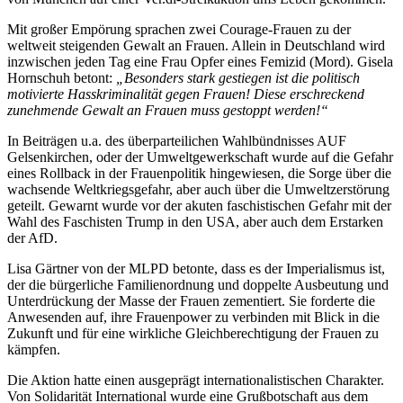
Mit großer Empörung sprachen zwei Courage-Frauen zu der
weltweit steigenden Gewalt an Frauen. Allein in Deutschland wird
inzwischen jeden Tag eine Frau Opfer eines Femizid (Mord). Gisela
Hornschuh betont:
„Besonders stark gestiegen ist die politisch
motivierte Hasskriminalität gegen Frauen! Diese erschreckend
zunehmende Gewalt an Frauen muss gestoppt werden!“
In Beiträgen u.a. des überparteilichen Wahlbündnisses AUF
Gelsenkirchen, oder der Umweltgewerkschaft wurde auf die Gefahr
eines Rollback in der Frauenpolitik hingewiesen, die Sorge über die
wachsende Weltkriegsgefahr, aber auch über die Umweltzerstörung
geteilt. Gewarnt wurde vor der akuten faschistischen Gefahr mit der
Wahl des Faschisten Trump in den USA, aber auch dem Erstarken
der AfD.
Lisa Gärtner von der MLPD betonte, dass es der Imperialismus ist,
der die bürgerliche Familienordnung und doppelte Ausbeutung und
Unterdrückung der Masse der Frauen zementiert. Sie forderte die
Anwesenden auf, ihre Frauenpower zu verbinden mit Blick in die
Zukunft und für eine wirkliche Gleichberechtigung der Frauen zu
kämpfen.
Die Aktion hatte einen ausgeprägt internationalistischen Charakter.
Von Solidarität International wurde eine Grußbotschaft aus dem