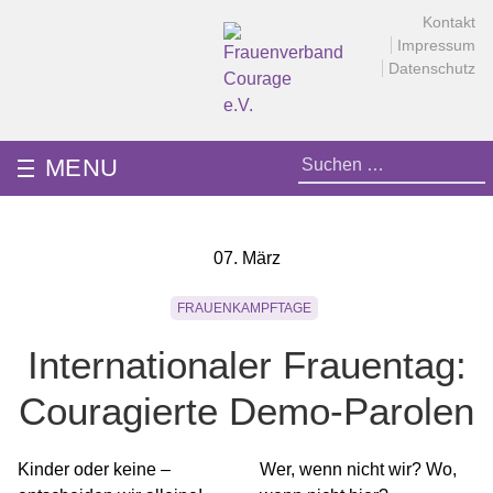
Skip
Kontakt
to
Impressum
content
Datenschutz
Frauenverband Courage e.V.
Überparteilich und international, solidarisch und demokratisch.
Suchen
MENU
nach:
07. März
FRAUENKAMPFTAGE
Internationaler Frauentag:
Couragierte Demo-Parolen
Kinder oder keine –
Wer, wenn nicht wir? Wo,