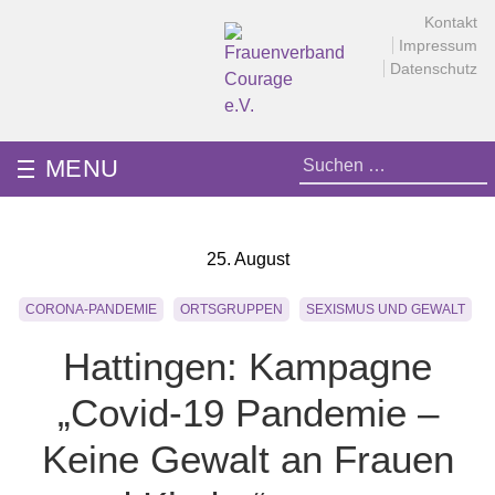
Skip
Kontakt
to
Impressum
content
Datenschutz
Frauenverband Courage e.V.
Überparteilich und international, solidarisch und demokratisch.
Suchen
MENU
nach:
25. August
CORONA-PANDEMIE
ORTSGRUPPEN
SEXISMUS UND GEWALT
Hattingen: Kampagne
„Covid-19 Pandemie –
Keine Gewalt an Frauen