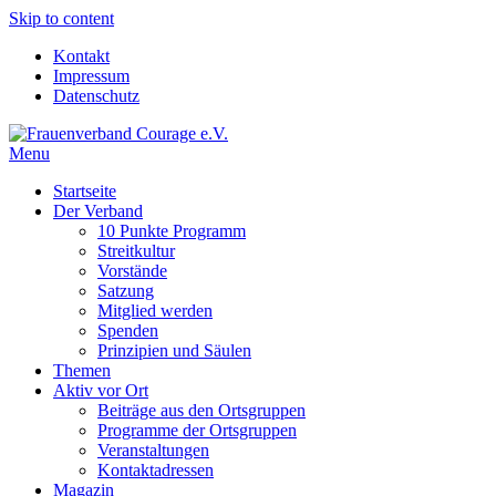
Skip to content
Kontakt
Impressum
Datenschutz
Menu
Frauenverband Courage e.V.
Überparteilich und international, solidarisch und demokratisch.
Startseite
Der Verband
10 Punkte Programm
Streitkultur
Vorstände
Satzung
Mitglied werden
Spenden
Prinzipien und Säulen
Themen
Aktiv vor Ort
Beiträge aus den Ortsgruppen
Programme der Ortsgruppen
Veranstaltungen
Kontaktadressen
Magazin