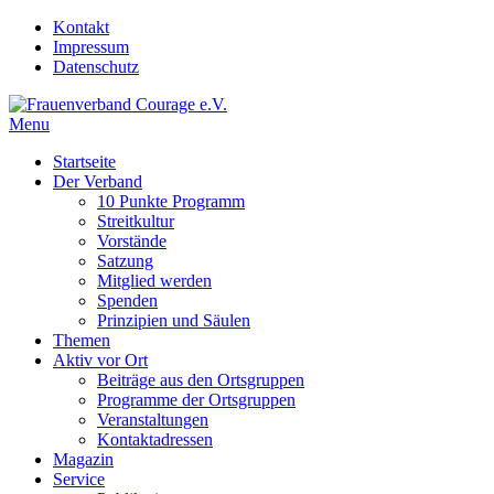
Skip
Kontakt
to
Impressum
content
Datenschutz
Menu
Frauenverband Courage e.V.
Überparteilich und international, solidarisch und demokratisch.
Startseite
Der Verband
10 Punkte Programm
Streitkultur
Vorstände
Satzung
Mitglied werden
Spenden
Prinzipien und Säulen
Themen
Aktiv vor Ort
Beiträge aus den Ortsgruppen
Programme der Ortsgruppen
Veranstaltungen
Kontaktadressen
Magazin
Service