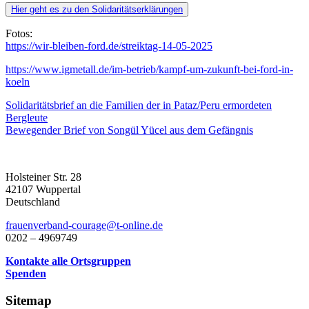
Hier geht es zu den Solidaritätserklärungen
Fotos:
https://wir-bleiben-ford.de/streiktag-14-05-2025
https://www.igmetall.de/im-betrieb/kampf-um-zukunft-bei-ford-in-
koeln
Beitragsnavigation
Solidaritätsbrief an die Familien der in Pataz/Peru ermordeten
Bergleute
Bewegender Brief von Songül Yücel aus dem Gefängnis
Holsteiner Str. 28
42107 Wuppertal
Deutschland
frauenverband-courage@t-online.de
0202 – 4969749
Kontakte alle Ortsgruppen
Spenden
Sitemap