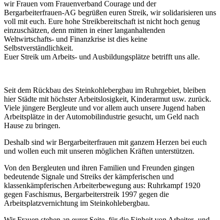
wir Frauen vom Frauenverband Courage und der
Bergarbeiterfrauen-AG begrüßen euren Streik, wir solidarisieren uns
voll mit euch. Eure hohe Streikbereitschaft ist nicht hoch genug
einzuschätzen, denn mitten in einer langanhaltenden
Weltwirtschafts- und Finanzkrise ist dies keine
Selbstverständlichkeit.
Euer Streik um Arbeits- und Ausbildungsplätze betrifft uns alle.
Seit dem Rückbau des Steinkohlebergbau im Ruhrgebiet, bleiben
hier Städte mit höchster Arbeitslosigkeit, Kinderarmut usw. zurück.
Viele jüngere Bergleute und vor allem auch unsere Jugend haben
Arbeitsplätze in der Automobilindustrie gesucht, um Geld nach
Hause zu bringen.
Deshalb sind wir Bergarbeiterfrauen mit ganzem Herzen bei euch
und wollen euch mit unseren möglichen Kräften unterstützen.
Von den Bergleuten und ihren Familien und Freunden gingen
bedeutende Signale und Streiks der kämpferischen und
klassenkämpferischen Arbeiterbewegung aus: Ruhrkampf 1920
gegen Faschismus, Bergarbeiterstreik 1997 gegen die
Arbeitsplatzvernichtung im Steinkohlebergbau.
Wir Frauen stehen an eurer Seite, für die Einheit von Arbeiter- und