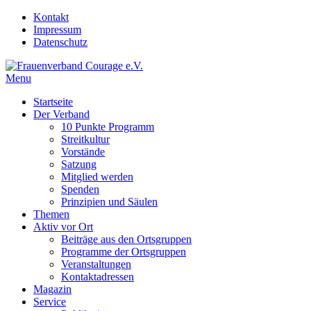
Skip
Kontakt
to
Impressum
content
Datenschutz
Menu
Frauenverband Courage e.V.
Überparteilich und international, solidarisch und demokratisch.
Startseite
Der Verband
10 Punkte Programm
Streitkultur
Vorstände
Satzung
Mitglied werden
Spenden
Prinzipien und Säulen
Themen
Aktiv vor Ort
Beiträge aus den Ortsgruppen
Programme der Ortsgruppen
Veranstaltungen
Kontaktadressen
Magazin
Service