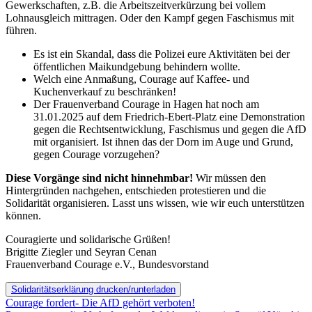
Gewerkschaften, z.B. die Arbeitszeitverkürzung bei vollem
Lohnausgleich mittragen. Oder den Kampf gegen Faschismus mit
führen.
Es ist ein Skandal, dass die Polizei eure Aktivitäten bei der
öffentlichen Maikundgebung behindern wollte.
Welch eine Anmaßung, Courage auf Kaffee- und
Kuchenverkauf zu beschränken!
Der Frauenverband Courage in Hagen hat noch am
31.01.2025 auf dem Friedrich-Ebert-Platz eine Demonstration
gegen die Rechtsentwicklung, Faschismus und gegen die AfD
mit organisiert. Ist ihnen das der Dorn im Auge und Grund,
gegen Courage vorzugehen?
Diese Vorgänge sind nicht hinnehmbar!
Wir müssen den
Hintergründen nachgehen, entschieden protestieren und die
Solidarität organisieren. Lasst uns wissen, wie wir euch unterstützen
können.
Couragierte und solidarische Grüßen!
Brigitte Ziegler und Seyran Cenan
Frauenverband Courage e.V., Bundesvorstand
Solidaritätserklärung drucken/runterladen
Beitragsnavigation
Courage fordert- Die AfD gehört verboten!