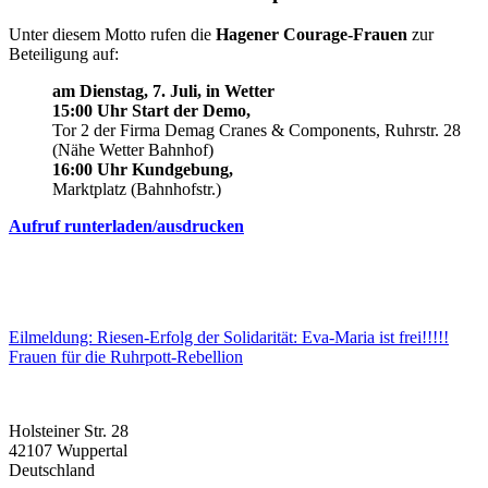
Unter diesem Motto rufen die
Hagener Courage-Frauen
zur
Beteiligung auf:
am Dienstag, 7. Juli, in Wetter
15:00 Uhr Start der Demo,
Tor 2 der Firma Demag Cranes & Components, Ruhrstr. 28
(Nähe Wetter Bahnhof)
16:00 Uhr Kundgebung,
Marktplatz (Bahnhofstr.)
Aufruf runterladen/ausdrucken
Beitragsnavigation
Eilmeldung: Riesen-Erfolg der Solidarität: Eva-Maria ist frei!!!!!
Frauen für die Ruhrpott-Rebellion
Holsteiner Str. 28
42107 Wuppertal
Deutschland