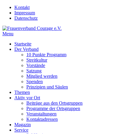
Skip
Kontakt
to
Impressum
content
Datenschutz
Menu
Frauenverband Courage e.V.
Überparteilich und international, solidarisch und demokratisch.
Startseite
Der Verband
10 Punkte Programm
Streitkultur
Vorstände
Satzung
Mitglied werden
Spenden
Prinzipien und Säulen
Themen
Aktiv vor Ort
Beiträge aus den Ortsgruppen
Programme der Ortsgruppen
Veranstaltungen
Kontaktadressen
Magazin
Service